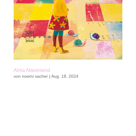
Alma Abweisend
von
noemi sacher
|
Aug. 18, 2024
Kaufen Kinderbuch von Bruno Blume und Noëmi
Sacher96 S. | 31 vierfarbige Illustrationen von
Tanja Stephani4. Band der Reihe InsBesondere
Kinder 14,8 x 21 cm | Hardcoverkwasi verlag
202522 Fr. | 19 € || zum Vorlesen ab 6 Jahren, zum
Selberlesen ab 8 JahrenISBN...