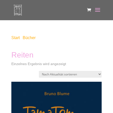
Start
/
Bücher
/ Produkte verschlagwortet mit
„Reiten“
Reiten
Einzelnes Ergebnis wird angezeigt