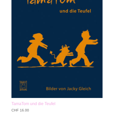
TamaTom und die Teufel
CHF
16.00