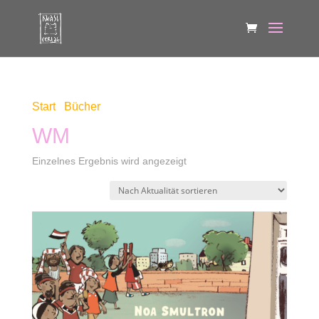
Start
/
Bücher
/ Produkte verschlagwortet mit „WM“
WM
Einzelnes Ergebnis wird angezeigt