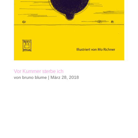
Vor Kummer sterbe ich
von
bruno blume
|
März 28, 2018
Kaufen Belletristik, Jugendbuch von Bruno
Blume240 S. | 37 sw-Illustrationen von Mo
Richner14,8 x 21 cm | Hardcover mit
Lesebändchenmit Musik-CD | ca. 75 min.kwasi
verlag 2018 || 25 Fr. | 23 €ab 12 Jahren und für
ErwachseneISBN 978-3-906183-26-8 Autor und...