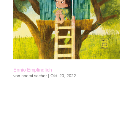
Ennio Empfindlich
von
noemi sacher
|
Okt. 20, 2022
Kaufen Kinderbuch von Noëmi Sacher96 S. | 31
vierfarbige Illustrationen von Tanja Stephani2.
Band der Reihe InsBesondere Kinder 14,8 x 21
cm | Hardcoverkwasi verlag 202222 Fr. | 19 € ||
zum Vorlesen ab 6 Jahren, zum Selberlesen ab 8
JahrenISBN 978-3-906183-32-9...