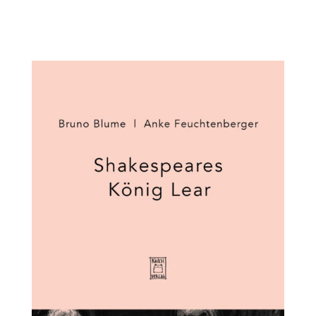
906183-22-0 Autor und Illustratorin Bruno Blume
ist...