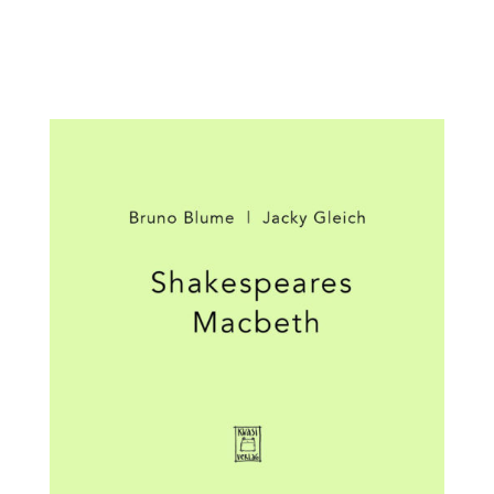
Pascale Küng und Alice Wellinger18,6 x 29,6 cm |
Klappenbroschurkwasi verlag 2016 ||...