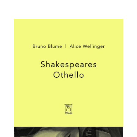
906183-21-3 Autor und Illustratorin Bruno...