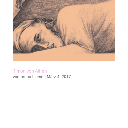
Timon von Athen
von
bruno blume
|
März 4, 2017
Kaufen Belletristik | Jugendbuch von Bruno
Blume48 S. | mit 6 ganzseitigen sw-Illustrationen
von Pascale Küng18,6 x 29,6 cm |
Klappenbroschurkwasi verlag 2016 || 20 Fr. | 19
€ab 14 Jahren und für ErwachseneISBN 978-3-