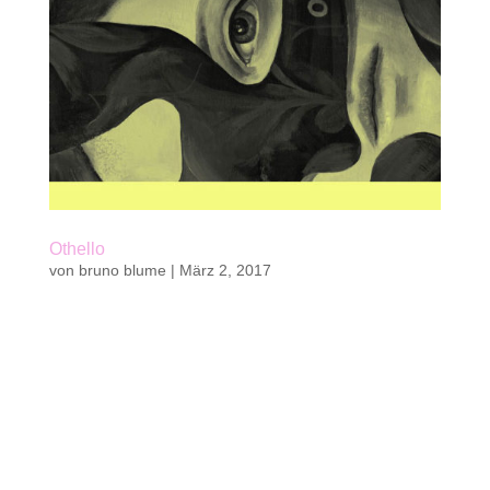
Othello
von
bruno blume
|
März 2, 2017
Kaufen Belletristik, Jugendbuch von Bruno
Blume48 S. | mit 6 ganzseitigen, farbigen
Illustrationen von Alice Wellinger18,6 x 29,6 cm |
Klappenbroschurkwasi verlag 2016 || 20 Fr. | 19
€ab 14 Jahren und für ErwachseneISBN 978-3-
906183-20-6 Autor und Illustratorin Bruno...