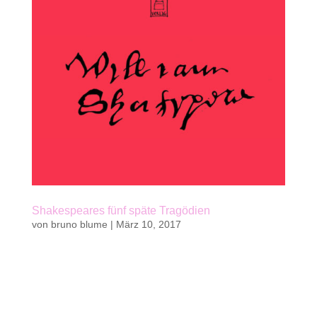
Shakespeares fünf späte Tragödien
von
bruno blume
|
März 10, 2017
Kaufen Belletristik, Jugendbuch von Bruno
Blumefünf Bände im luxuriösen Schuber | 240
S.farbige, großformatige Illustrationen von Anke
Feuchtenberger, Jacky Gleich, Susanne Janssen,