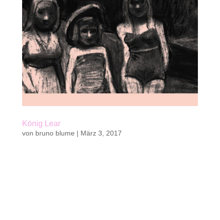
König Lear
von
bruno blume
|
März 3, 2017
Kaufen Belletristik, Jugendbuch von Bruno
Blume48 S. | mit 6 ganzseitigen sw-Illustrationen
von Anke Feuchtenberger18,6 x 29,6 cm |
Klappenbroschurkwasi verlag 2016 || 20 Fr. | 19
€ab 14 Jahren und für ErwachseneISBN 978-3-