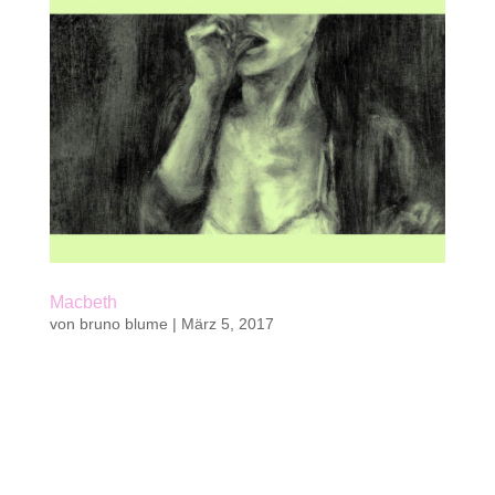
Macbeth
von
bruno blume
|
März 5, 2017
Kaufen Belletristik, Jugendbuch von Bruno
Blume48 S. | mit 6 ganzseitigen, farbigen
Illustrationen von Jacky Gleich18,6 x 29,6 cm |
Klappenbroschurkwasi verlag 2016 || 20 Fr. | 19