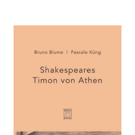
€ab 14 Jahren und für ErwachseneISBN 978-3-
906183-23-7 Autor und Illustratorin Bruno...