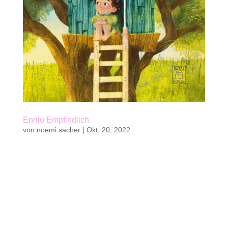
Ennio Empfindlich
von
noemi sacher
|
Okt. 20, 2022
Kaufen Kinderbuch von Noëmi Sacher96 S. | 31
vierfarbige Illustrationen von Tanja Stephani2.
Band der Reihe InsBesondere Kinder 14,8 x 21
cm | Hardcoverkwasi verlag 202222 Fr. | 19 € ||
zum Vorlesen ab 6 Jahren, zum Selberlesen ab 8
JahrenISBN 978-3-906183-32-9...