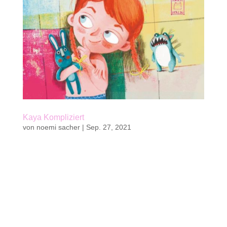
Kaya Kompliziert
von
noemi sacher
|
Sep. 27, 2021
Kaufen Kinderbuch von Noëmi Sacher96 S. | ca.
20 vierfarbige IIlustrationen von Tanja Stephani1.
Band der Reihe InsBesondere Kinder14,8 x 21 cm
|| Hardcoverkwasi verlag 202122 Fr. | 19 € || zum
Vorlesen ab 6 Jahren, zum Selberlesen ab 8
JahrenISBN 978-3-906183-31-2...