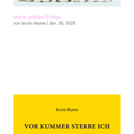
Meine größten Erfolge
von
bruno blume
|
Jan. 26, 2020
Kaufen Belletristik, Jugendbuch, Kinderbuch 112
S. | ca. 200 farbige Illustrationen von Jacky
Gleich20 x 25 cm | gebundenkwasi verlag 2020 ||
25 Fr. | 23 €ab 12 Jahren und für
ErwachseneISBN 978-3-906183-30-5 Autor und
Illustratorin Bruno Blume ist in der Schweiz...