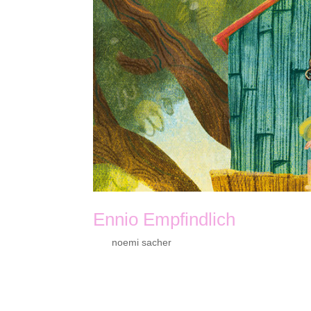
Ennio Empfindlich
von
noemi sacher
|
Okt. 20, 2022
Kaufen Kinderbuch von Noëmi Sacher96 S. | 
InsBesondere Kinder 14,8 x 21 cm | Hardcov