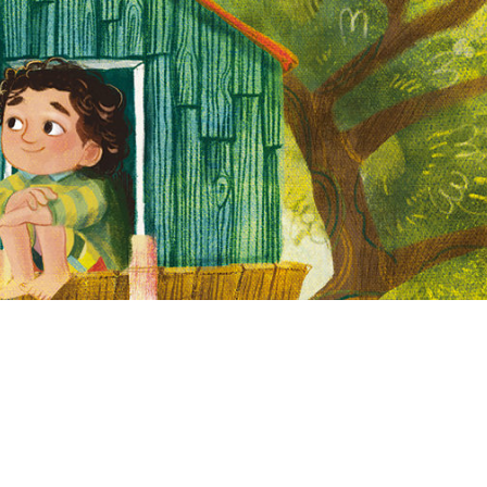
31 vierfarbige Illustrationen von Tanja Stephani2. Band der R
erkwasi verlag 202222 Fr. | 19 € || zum Vorlesen ab 6 Jahren, 