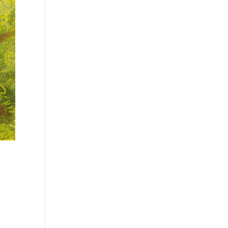
eihe
zum